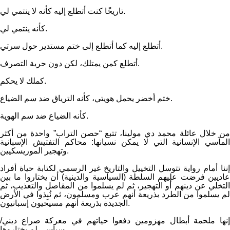
تاريخًا كنت أتطلع إليه كأنه لا ينتمي لي.
كأنه ينتمي لي.
أتطلع إليه كما أتطلع إلى ختم مستدير حول سرتي.
أتطلع كمن يمتلك، لكن دون حرية التصرف.
كملك لا يحكم.
ختم أخضر يحمل هويتي، كأنه الترياق ضد سم الضياع.
كأنه الضياع ضد سم الهوية.
من خلال عائلة محمد دي مولينا، تتبع “حصن التراب” واحدة من أكثر
المآسي الإنسانية التي لا يمكن نسيانها: محاكم التفتيش الإسبانية
وتهجير الموريسكيين.
إننا أمام رواية تتوسل التخييل والتاريخ غير الرسمي لكتابة حياة أفراد
عاديين فرضت عليهم السلطة (السياسية والدينية) أن يختاروا ما بين
التخلي عن دينهم أو التهجير، ثم لم يسلموا من المقاصل والتعذيب، ثم
لم يسلموا من الطرد بذريعة أنهم عرب ومسلمون، ثم نُبِذوا في الأرض
الجديدة بذريعة أنهم مسيحيون إسبانيون.
إنها ملحمة أبطال مهزومين دفعوا حياتهم في معركة صراع ديني/
سياسي لم يختاروها.