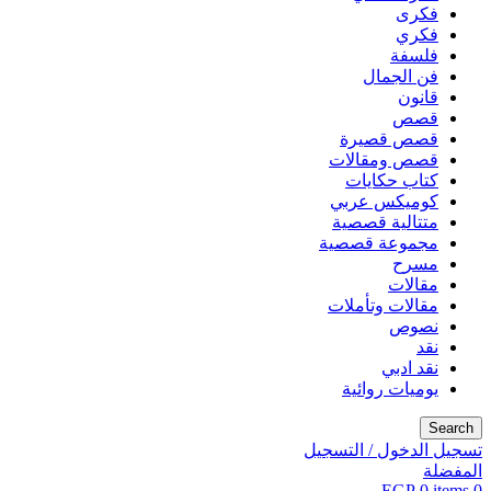
فكرى
فكري
فلسفة
فن الجمال
قانون
قصص
قصص قصيرة
قصص ومقالات
كتاب حكايات
كوميكس عربي
متتالية قصصية
مجموعة قصصية
مسرح
مقالات
مقالات وتأملات
نصوص
نقد
نقد ادبي
يوميات روائية
Search
تسجيل الدخول / التسجيل
المفضلة
EGP
0
items
0