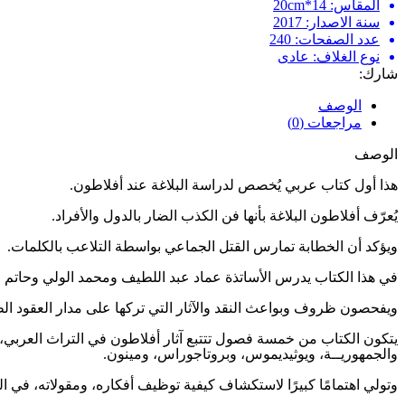
المقاس: 14*20cm
سنة الاصدار: 2017
عدد الصفحات: 240
نوع الغلاف: عادى
شارك:
الوصف
مراجعات (0)
الوصف
هذا أول كتاب عربي يُخصص لدراسة البلاغة عند أفلاطون.
يُعرّف أفلاطون البلاغة بأنها فن الكذب الضار بالدول والأفراد.
ويؤكد أن الخطابة تمارس القتل الجماعي بواسطة التلاعب بالكلمات.
في هذا الكتاب يدرس الأساتذة عماد عبد اللطيف ومحمد الولي وحاتم عبي
ويفحصون ظروف وبواعث النقد والآثار التي تركها على مدار العقود الط
يتكون الكتاب من خمسة فصول تتتبع آثار أفلاطون في التراث العربي،
والجمهوريــة، ويوثيديموس، وبروتاجوراس، ومينون.
وتولي اهتمامًا كبيرًا لاستكشاف كيفية توظيف أفكاره، ومقولاته، في ا