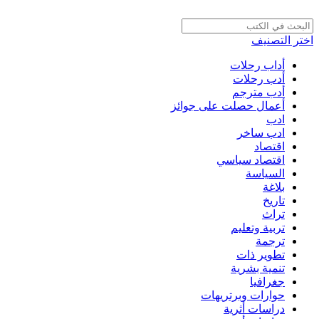
اختر التصنيف
أداب رحلات
أدب رحلات
أدب مترجم
أعمال حصلت على جوائز
ادب
ادب ساخر
اقتصاد
اقتصاد سياسي
السياسة
بلاغة
تاريخ
تراث
تربية وتعليم
ترجمة
تطوير ذات
تنمية بشرية
جغرافيا
حوارات وبرتريهات
دراسات أثرية