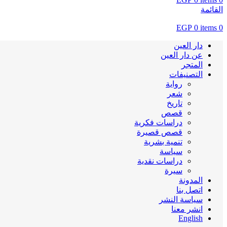
القائمة
EGP
0
items
0
دار العين
عن دار العين
المتجر
التصنيفات
رواية
شعر
تاريخ
قصص
دراسات فكرية
قصص قصيرة
تنمية بشرية
سياسة
دراسات نقدية
سيرة
المدونة
اتصل بنا
سياسة النشر
انشر معنا
English