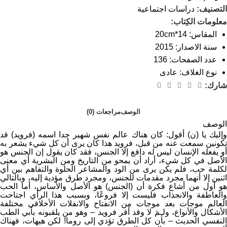
التصنيف:
دراسات اجتماعية
معلومات الكِتاب:
المقاس: 14*20cm
سنة الاصدار: 2015
عدد الصفحات: 136
نوع الغلاف: عادى
شارك:
الوصف
مراجعات (0)
الوصف
وإليك يا (ن) أقول: كان هناك عالم نفس شهير جدا اسمه (فرويد) قد
تكونين سمعت عنه من قبل، فرويد هذا كان يرى أن كل شيء يشعر به
أو يفعله الإنسان ليس له دافع إلا الجنس، فقد كان يقول إن الجنس هو
الأصل في كل شيء، أراد أن يمحو من التاريخ ومن البشرية أي معنى
لكلمة حب، فلم يكن يرى من الود والمشاعر الحلوة والتفاهم بين أي
اثنين إلا أنهما مجرد مقدمات للجنس، ومجرد طرق مؤدية إليه، وبالتالي
هو أول من أشاع فكرة أن (الجنس) هو الأصل والأساس، أما الحب
والعاطفة والانجذاب فليست إلا فروعًا، وبسبب هذا الرأي اجتاحت
العالم موجات بعد موجات من الانفتاح والانفلات الأخلاقي مختلفة
الأشكال والأنواع، ولـمَ لا وقد أقر فرويد – وهو من يلقبونه بأبي الطب
النفسي الحديث – بأن كل الطرق تؤدي إلى روما! لكن هيهات، فهناك