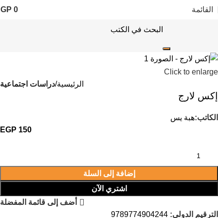
القائمة
0
EGP
Click to enlarge
الرئيسية
دراسات اجتماعية
إكس لارج
الكاتب:
هبة يس
EGP
150
إضافة إلى السلة
اشتري الآن
أضف إلى قائمة المفضلة
الترقيم الدولى:
9789774904244