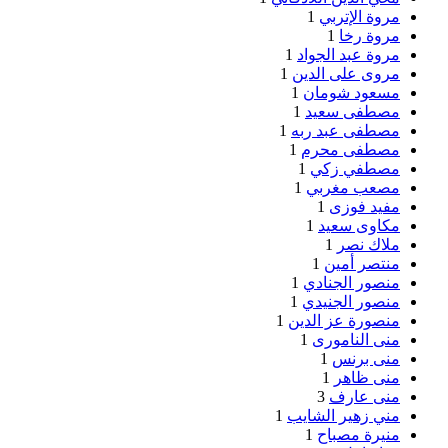
مروة الإتربي
1
مروة رخا
1
مروة عبد الجواد
1
مروى على الدين
1
مسعود شومان
1
مصطفى سعيد
1
مصطفى عبد ربه
1
مصطفى محرم
1
مصطفي زكي
1
مصعب مغربي
1
مفيد فوزى
1
مكاوى سعيد
1
ملاك نصر
1
منتصر أمين
1
منصور الجنادي
1
منصور الجنيدي
1
منصورة عز الدين
1
منى النامورى
1
منى برنس
1
منى ظاهر
1
منى عارف
3
مني زهير الشايب
1
منيرة مصباح
1