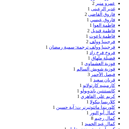
عمرو منير
2
غدير الرعينى
1
فاروق القاضى
2
فاروق عيسي
1
فاطمة العوا
1
فاطمة قنديل
2
فاطمة ناعوت
1
فرجينيا وولف
2
فرجينيا وولف ترجمة: سمية رمضان
1
فروخ فرخ زاد
1
فضيلة ملهاق
1
فوزية العشماوى
1
فوزية شويش السالم
1
فيصل الأحمر
3
قربان سعيد
1
كارمينيه كارتولانو
1
كانستنتين باندوبولو
1
كريم علي القاهري
1
كلاريسا بنكولا
1
كلوريندا ماتتوتيرنر ت: آية حسين
1
كمال أبو النور
1
كمال رحيم
8
كمال عبد الحميد
1