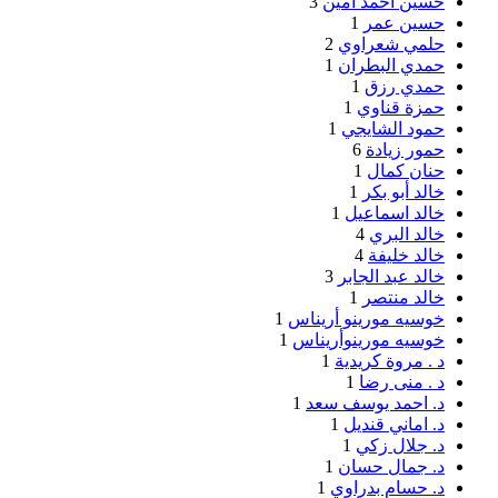
حسين احمد امين
3
حسين عمر
1
حلمي شعراوي
2
حمدي البطران
1
حمدي رزق
1
حمزة قناوي
1
حمود الشايجي
1
حمور زيادة
6
حنان كمال
1
خالد أبو بكر
1
خالد اسماعيل
1
خالد البري
4
خالد خليفة
4
خالد عبد الجابر
3
خالد منتصر
1
خوسيه مورينو أريناس
1
خوسيه مورينوأريناس
1
د . مروة كريدية
1
د . منى رضا
1
د. احمد يوسف سعد
1
د. اماني قنديل
1
د. جلال زكي
1
د. جمال حسان
1
د. حسام بدراوي
1