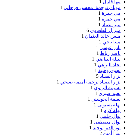
مها قابيل
1
مويان ترجمة: محسن فرجاني
1
مى حمزة
1
مي حمزة
1
ميرا عماد
1
ميرال الطحاوي
6
ميس خالد العثمان
1
مينا ناجي
1
نادر عيسى
1
ناصر رباط
1
نبيلة البياضي
1
نجاد البرعي
1
نجوى وهيبة
1
نزار الصياد
5
نزار الصياد ترجمة أميمة صبحي
1
نسيمة الراوي
1
نعيم صبرى
1
نعيمة الحوسني
1
نهلة بسيونى
1
نهلة كرم
1
نوال حلمي
1
نوال مصطفى
1
نور الدين وحيد
1
نورا أمين
2