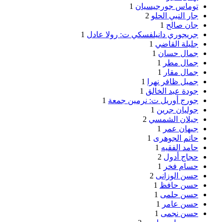
توماس جورجيسيان
1
جار النبي الحلو
2
جان صالح
1
جريجوري دانيلفسكي ت: رولا عادل
1
جليلة القاضي
1
جمال حسان
1
جمال مطر
1
جمال مقار
1
جميل ظافر نهرا
1
جودة عبد الخالق
1
جورج أوريل ت: نرمين جمعة
1
جوليان جرين
1
جيلان الشمسي
2
جيهان عمر
1
حاتم الجوهرى
1
حامد الفقيه
1
حجاج أدول
2
حسام فخر
1
حسن الوزانى
2
حسن حافظ
1
حسن حلمى
1
حسن عامر
1
حسن نجمى
1