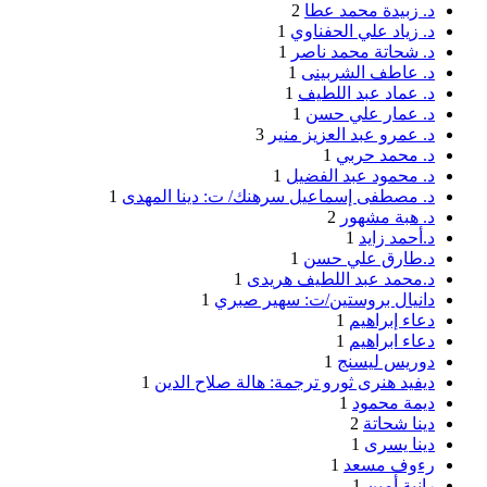
د. زبيدة محمد عطا
2
د. زياد علي الحفناوي
1
د. شحاتة محمد ناصر
1
د. عاطف الشربينى
1
د. عماد عبد اللطيف
1
د. عمار علي حسن
1
د. عمرو عبد العزيز منير
3
د. محمد حربي
1
د. محمود عبد الفضيل
1
د. مصطفى إسماعيل سرهنك/ ت: دينا المهدى
1
د. هبة مشهور
2
د.أحمد زايد
1
د.طارق علي حسن
1
د.محمد عبد اللطيف هريدى
1
دانيال بروستين/ت: سهير صبري
1
دعاء إبراهيم
1
دعاء ابراهيم
1
دوريس ليسنج
1
ديفيد هنرى ثورو ترجمة: هالة صلاح الدين
1
ديمة محمود
1
دينا شحاتة
2
دينا يسرى
1
رءوف مسعد
1
رانية أمين
1