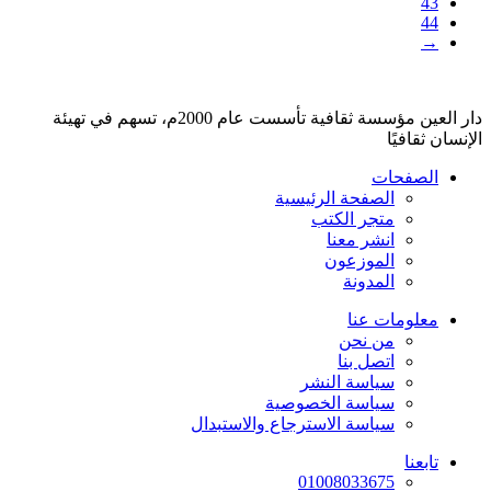
43
44
→
دار العين مؤسسة ثقافية تأسست عام 2000م، تسهم في تهيئة
الإنسان ثقافيًا
الصفحات
الصفحة الرئيسية
متجر الكتب
انشر معنا
الموزعون
المدونة
معلومات عنا
من نحن
اتصل بنا
سياسة النشر
سياسة الخصوصية
سياسة الاسترجاع والاستبدال
تابعنا
01008033675