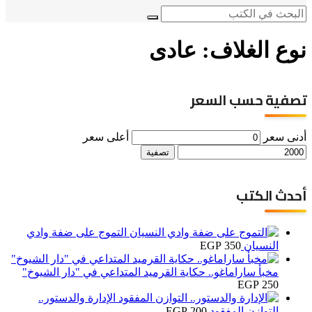
نوع الغلاف: عادى
تصفية حسب السعر
أدنى سعر
أعلى سعر
تصفية
أحدث الكتب
التموج على ضفة وادي
النسيان
350
EGP
مخبأ ساراماغو.. حكاية القرميد المتداعي في "دار الشيوخ"
EGP
250
الإدارة والدستور..
التوازن المفقود
200
EGP