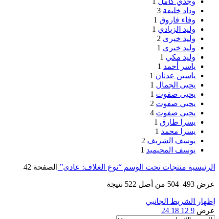
وجدي كامل
1
وداد خليفة
3
وفاء فاروق
1
وليد الزيادي
1
وليد خيرى
2
وليد خيري
1
وليد مكي
1
ياسر أحمد
1
ياسين عدنان
1
يحيى الجمال
1
يحيى صفوت
1
يحيي صفوت
2
يحيي صفوت
4
يسرا طارق
1
يسرا محمد
1
يوسف الشريف
2
يوسف المحيميد
1
الرئيسية
منتجات تحت الوسم “نوع الغلاف: عادى”
الصفحة 42
عرض 493–504 من أصل 522 نتيجة
إظهار الشريط الجانبي
عرض
9
12
18
24