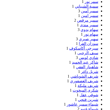
سمر نور
1
سمية الشيباني
1
سمير أمين
3
سمير امين
1
سمير مرقص
2
سمير مندى
1
سهام بدوي
3
سهام نور
1
سهير صبري
3
سوزان الفرا
1
سيرجي أكاسكوف
1
سيف الرحبى
1
شادي لويس
3
شاكر عبد الحميد
1
شاهيناز الفقي
1
شربل داغر
1
شريف الشوباشي
1
شريف العصفوري
1
شريف مليكة
1
شكرى المبخوت
1
شوقي عقل
1
شيرين فتحي
1
شيماء سمير عاشور
1
شيماء غنيم
2