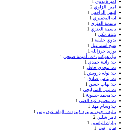
اميرة بدوي
1
امين الزاوي
2
انيس الرافعى
1
ايه البحقيري
1
باسمة العنزى
1
باسمة العنزي
1
بثينة مكى
1
بدوي خليفة
1
بهيج اسماعيل
1
بوزيد حرزالله
1
بيل هوكس /ت: أميمة صبحي
1
ت: رانية حمدي
1
ت: مجدي خاطر
1
ت: نوله درويش
1
ت:ايناس صادق
1
ت:ايهاب حسن
1
ت:لبنى السرايجى
1
ت:محمد حسونة
1
ت:محمود عبد الغني
1
ت:وسام مهنا
1
تأليف: جون ماينرد كينز/ ت: إلهام عيدروس
1
تامر شلبي
2
تبارك الياسين
1
تهانى فجر
1