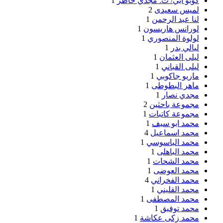
كوبو آبي/ ت: مجدي خاطر
1
لميس سعيدى
2
لنا عبد الرحمن
1
لورانس هاريسون
1
لولوة المنصوري
1
ليالي بدر
1
ليلى العثمان
1
ليلى القباني
1
ماريو جاكوبي
1
ماهر البطوطى
1
مجدي نصار
1
مجموعة باحثين
2
مجموعة كاتبات
1
محمد ابو سيف
1
محمد اسماعيل
4
محمد الباسوسي
1
محمد الباهلى
1
محمد الشحات
1
محمد العوضى
1
محمد الفخراني
4
محمد القليني
1
محمد المصطفى
1
محمد توفيق
1
محمد زكى عكاشة
1