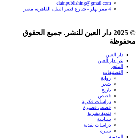
elainpublishing@gmail.com
4 ممر بهلر - شارع قصر النيل، القاهرة، مصر
© 2025 دار العين للنشر. جميع الحقوق
محفوظة
دار العين
عن دار العين
المتجر
التصنيفات
رواية
شعر
تاريخ
قصص
دراسات فكرية
قصص قصيرة
تنمية بشرية
سياسة
دراسات نقدية
سيرة
المدونة