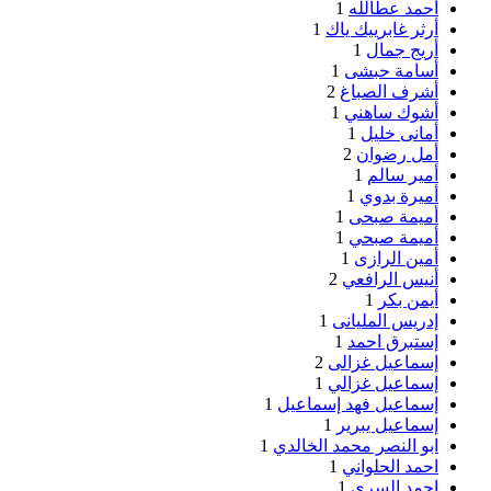
أحمد عطالله
1
أرثر غابرييك ياك
1
أريج جمال
1
أسامة حبشى
1
أشرف الصباغ
2
أشوك ساهني
1
أمانى خليل
1
أمل رضوان
2
أمير سالم
1
أميرة بدوي
1
أميمة صبحى
1
أميمة صبحي
1
أمين الرازى
1
أنيس الرافعي
2
أيمن بكر
1
إدريس المليانى
1
إستبرق احمد
1
إسماعيل غزالى
2
إسماعيل غزالي
1
إسماعيل فهد إسماعيل
1
إسماعيل يبرير
1
ابو النصر محمد الخالدي
1
احمد الحلواني
1
احمد السري
1