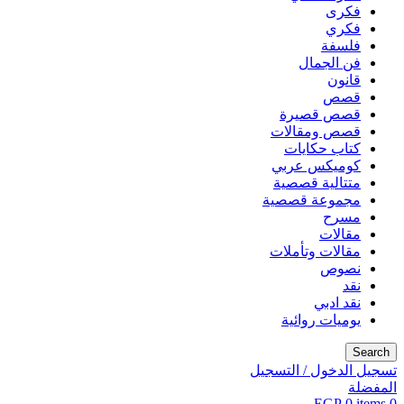
فكرى
فكري
فلسفة
فن الجمال
قانون
قصص
قصص قصيرة
قصص ومقالات
كتاب حكايات
كوميكس عربي
متتالية قصصية
مجموعة قصصية
مسرح
مقالات
مقالات وتأملات
نصوص
نقد
نقد ادبي
يوميات روائية
Search
تسجيل الدخول / التسجيل
المفضلة
EGP
0
items
0