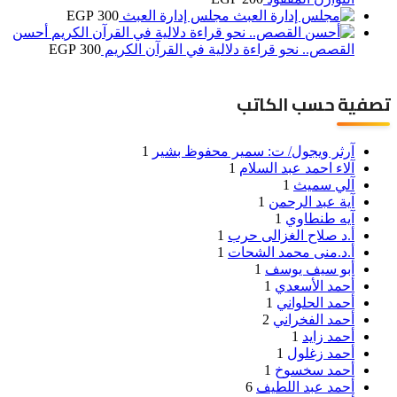
مجلس إدارة العبث
300
EGP
أحسن
القصص.. نحو قراءة دلالية في القرآن الكريم
300
EGP
تصفية حسب الكاتب
آرثر ويجول/ ت: سمير محفوظ بشير
1
آلاء احمد عبد السلام
1
آلي سميث
1
آية عبد الرحمن
1
آيه طنطاوي
1
أ.د صلاح الغزالى حرب
1
أ.د.منى محمد الشحات
1
أبو سيف يوسف
1
أحمد الأسعدي
1
أحمد الحلواني
1
أحمد الفخراني
2
أحمد زايد
1
أحمد زغلول
1
أحمد سخسوخ
1
أحمد عبد اللطيف
6