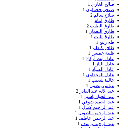
صالح الغازي
1
صبحي فحماوي
1
صلاح سالم
2
طارق إمام
1
طارق الطيب
2
طارق النعمان
1
طارق ثابت
1
طه ربيع
1
ظافر كاظم
1
ظبية خميس
1
عادل آيت أزكاغ
1
عادل الباز
1
عادل الصياد
1
عادل المجداوي
1
عالية شعيب
1
عباس بيضون
1
عبد الاله عبد القادر
2
عبد الجواد ياسين
1
عبد الحميد شوقي
1
عبد الر حيم كمال
1
عبد الرحمن الطويل
1
عبد الرحمن عاطف
1
عبد الرحيم يوسف
1