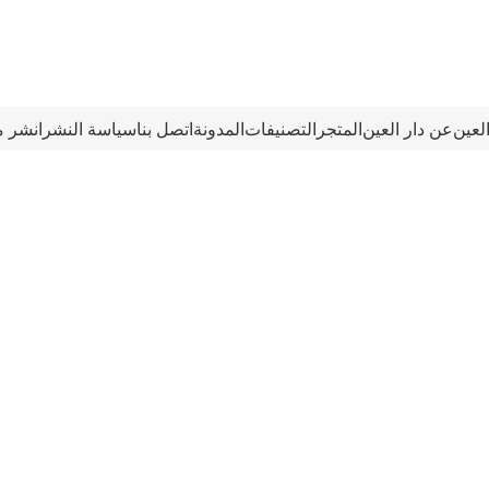
العين
عن دار العين
المتجر
التصنيفات
المدونة
اتصل بنا
سياسة النشر
انشر م