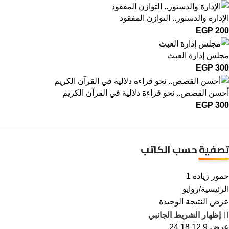
الإدارة والدستور.. التوازن المفقود
EGP
200
مجلس إدارة العبث
EGP
300
أحسن القصص.. نحو قراءة دلالية في القرآن الكريم
EGP
300
تصفية حسب الكاتب
حمور زيادة
1
الرئيسية
روايو
عرض النتيجة الوحيدة
إظهار الشريط الجانبي
عرض
9
12
18
24